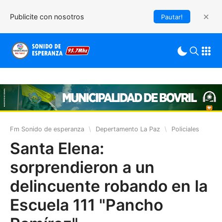
Publicite con nosotros
Pautar!
Fm Sonido de esperanza
\
Depertamento La Paz
\
Policiales
Santa Elena:
sorprendieron a un
delincuente robando en la
Escuela 111 "Pancho