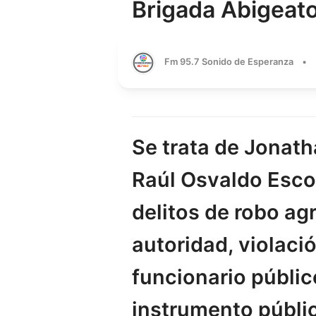
Brigada Abigeat
Fm 95.7 Sonido de Esperanza
•
Se trata de Jonat
Raúl Osvaldo Esco
delitos de robo ag
autoridad, violaci
funcionario público
instrumento públi