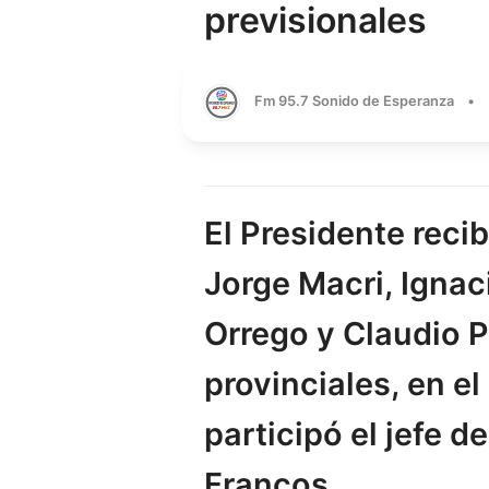
previsionales
Fm 95.7 Sonido de Esperanza
•
El Presidente recib
Jorge Macri, Ignac
Orrego y Claudio P
provinciales, en e
participó el jefe d
Francos.