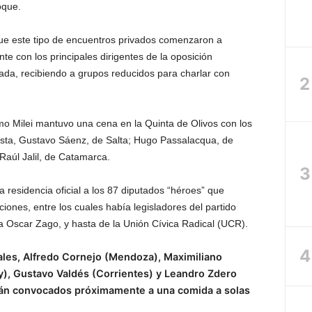
oque.
que este tipo de encuentros privados comenzaron a
e con los principales dirigentes de la oposición
ada, recibiendo a grupos reducidos para charlar con
mo Milei mantuvo una cena en la Quinta de Olivos con los
ista, Gustavo Sáenz, de Salta; Hugo Passalacqua, de
Raúl Jalil, de Catamarca.
 residencia oficial a los 87 diputados “héroes” que
ciones, entre los cuales había legisladores del partido
ra Oscar Zago, y hasta de la Unión Cívica Radical (UCR).
ales, Alfredo Cornejo (Mendoza), Maximiliano
juy), Gustavo Valdés (Corrientes) y Leandro Zdero
rán convocados próximamente a una comida a solas