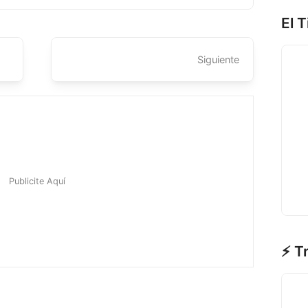
El 
Siguiente
⚡ T