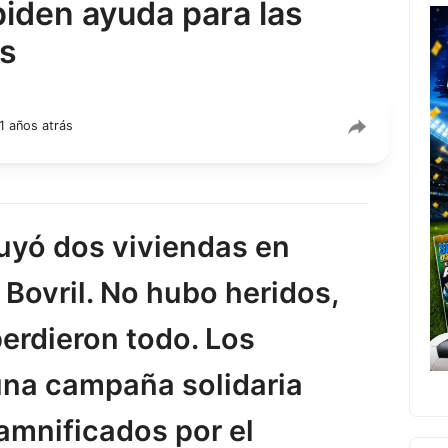
piden ayuda para las
as
1 años atrás
uyó dos viviendas en
 Bovril. No hubo heridos,
perdieron todo. Los
una campaña solidaria
damnificados por el