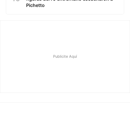
Pichetto
©2026 — Editado por
Visual Print