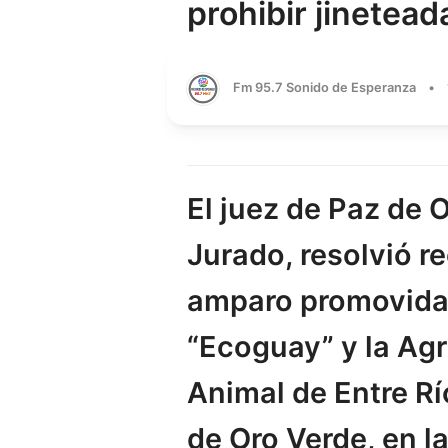
prohibir jinetea
Fm 95.7 Sonido de Esperanza
•
El juez de Paz de
Jurado, resolvió r
amparo promovida 
“Ecoguay” y la Ag
Animal de Entre Rí
de Oro Verde, en l