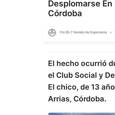
Desplomarse En 
Córdoba
Fm 95.7 Sonido de Esperanza
•
El hecho ocurrió d
el Club Social y De
El chico, de 13 añ
Arrias, Córdoba.