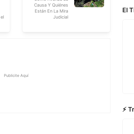
Causa Y Quiénes
El 
Están En La Mira
el
Judicial
⚡ T