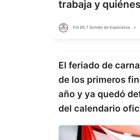
trabaja y quiéne
Fm 95.7 Sonido de Esperanza
•
El feriado de carn
de los primeros fi
año y ya quedó def
del calendario ofic