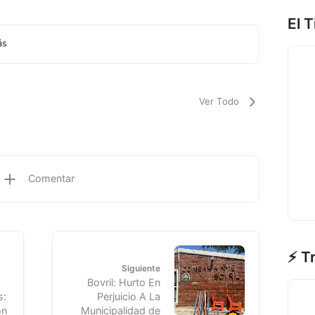
El 
ás
Ver Todo
Comentar
⚡ T
Siguiente
Bovril: Hurto En
s:
Perjuicio A La
on
Municipalidad de