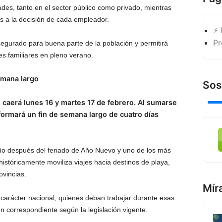
dades, tanto en el sector público como privado, mientras
s a la decisión de cada empleador.
⚡ 
Pr
gurado para buena parte de la población y permitirá
es familiares en pleno verano.
emana largo
Sos
l caerá lunes 16 y martes 17 de febrero. Al sumarse
formará un fin de semana largo de cuatro días
ño después del feriado de Año Nuevo y uno de los más
 históricamente moviliza viajes hacia destinos de playa,
ovincias.
Mír
n carácter nacional, quienes deban trabajar durante esas
n correspondiente según la legislación vigente.