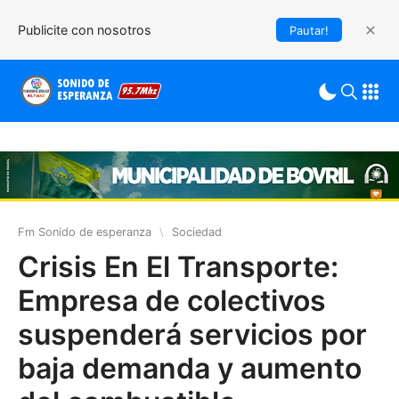
Publicite con nosotros
Pautar!
Fm Sonido de esperanza
\
Sociedad
Crisis En El Transporte:
Empresa de colectivos
suspenderá servicios por
baja demanda y aumento