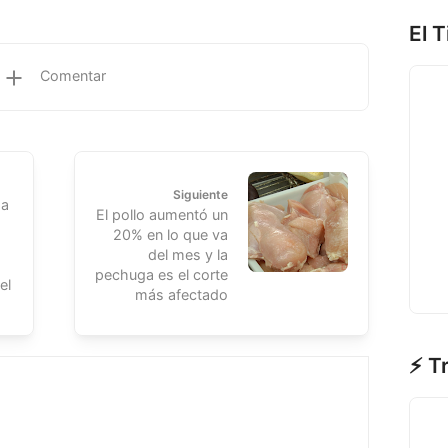
El 
Comentar
Siguiente
 a
El pollo aumentó un
20% en lo que va
del mes y la
pechuga es el corte
el
más afectado
⚡ T