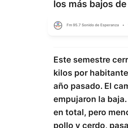
los más bajos de 
Fm 95.7 Sonido de Esperanza
•
Este semestre cer
kilos por habitant
año pasado. El cam
empujaron la baja
en total, pero men
pollo y cerdo, pas