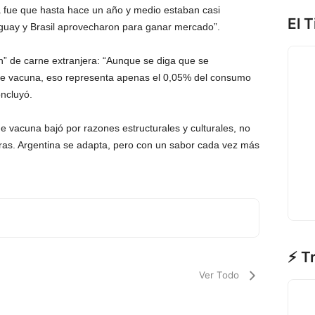
a fue que hasta hace un año y medio estaban casi
El 
aguay y Brasil aprovecharon para ganar mercado”.
ión” de carne extranjera: “Aunque se diga que se
rne vacuna, eso representa apenas el 0,05% del consumo
oncluyó.
e vacuna bajó por razones estructurales y culturales, no
ras. Argentina se adapta, pero con un sabor cada vez más
⚡ T
Ver Todo